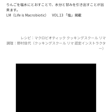
りんごを塩水にとおすことで、水分と甘みを引き出すことが出
来ます。
LM（Life is Macrobiotic） VOL.13 「塩」掲載
レシピ：マクロビオティック クッキングスクール リマ
調理：野村佳代（クッキングスクール リマ 認定インストラクタ
ー）