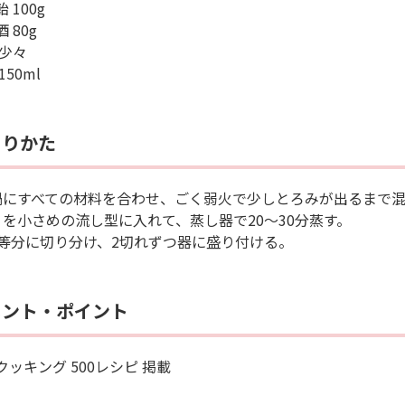
 100g
 80g
 少々
150ml
くりかた
鍋にすべての材料を合わせ、ごく弱火で少しとろみが出るまで
１を小さめの流し型に入れて、蒸し器で20～30分蒸す。
8等分に切り分け、2切れずつ器に盛り付ける。
メント・ポイント
クッキング 500レシピ 掲載