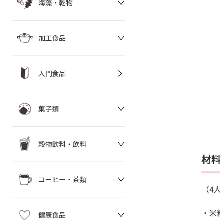
海藻・乾物
加工食品
入門食品
菓子類
穀物飲料・飲料
材
コーヒー・茶類
（4
・米粉
健康食品