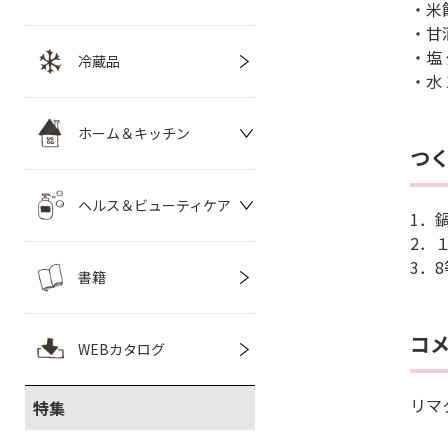
・米飴
・甘酒
・塩
冷蔵品
・水 
ホーム＆キッチン
つ
ヘルス＆ビューティケア
1．
2．
3．
書籍
コ
WEBカタログ
リマ
特集