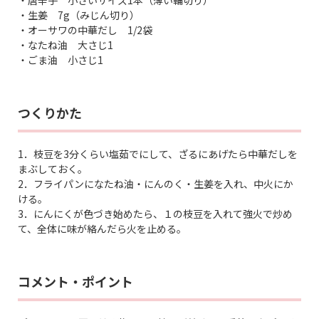
・唐辛子 小さいサイズ1本（薄い輪切り）
・生姜 7g（みじん切り）
・オーサワの中華だし 1/2袋
・なたね油 大さじ1
・ごま油 小さじ1
つくりかた
1．枝豆を3分くらい塩茹でにして、ざるにあげたら中華だしを
まぶしておく。
2．フライパンになたね油・にんのく・生姜を入れ、中火にか
ける。
3．にんにくが色づき始めたら、１の枝豆を入れて強火で炒め
て、全体に味が絡んだら火を止める。
コメント・ポイント