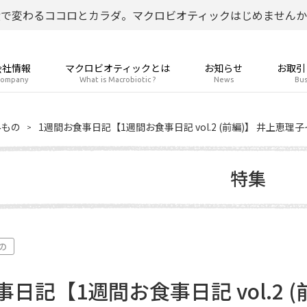
食で変わるココロとカラダ。マクロビオティックはじめませんか
会社情報
マクロビオティックとは
お知らせ
お取引
ompany
What is Macrobiotic ?
News
Bus
みもの
1週間お食事日記【1週間お食事日記 vol.2 (前編)】 井上恵
特集
の
事日記【1週間お食事日記 vol.2