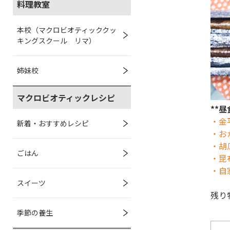
料理教室
本校（マクロビオティッククッ
キングスクール リマ）
姉妹校
マクロビオティックレシピ
**昼
・金
新着・おすすめレシピ
・お
・胡
ごはん
・昆
・自
スイーツ
残り
季節の養生