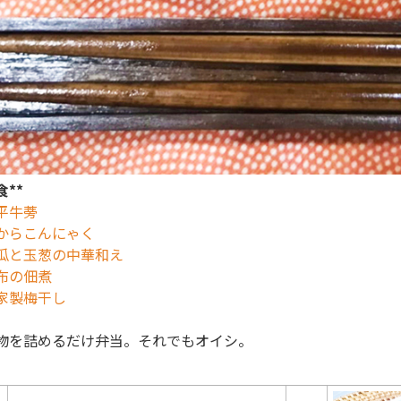
食**
平牛蒡
からこんにゃく
瓜と玉葱の中華和え
布の佃煮
家製梅干し
物を詰めるだけ弁当。それでもオイシ。