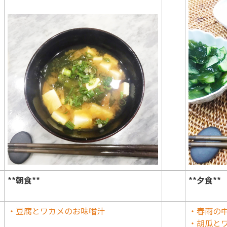
**朝食**
**夕食**
・豆腐とワカメのお味噌汁
・春雨
・胡瓜と