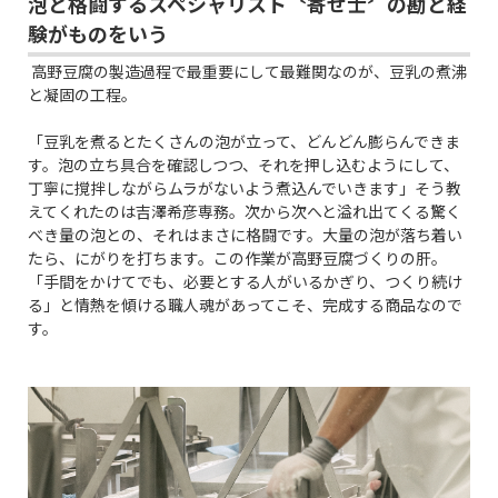
泡と格闘するスペシャリスト〝寄せ士〞の勘と経
験がものをいう
高野豆腐の製造過程で最重要にして最難関なのが、豆乳の煮沸
と凝固の工程。
「豆乳を煮るとたくさんの泡が立って、どんどん膨らんできま
す。泡の立ち具合を確認しつつ、それを押し込むようにして、
丁寧に撹拌しながらムラがないよう煮込んでいきます」そう教
えてくれたのは吉澤希彦専務。次から次へと溢れ出てくる驚く
べき量の泡との、それはまさに格闘です。大量の泡が落ち着い
たら、にがりを打ちます。この作業が高野豆腐づくりの肝。
「手間をかけてでも、必要とする人がいるかぎり、つくり続け
る」と情熱を傾ける職人魂があってこそ、完成する商品なので
す。