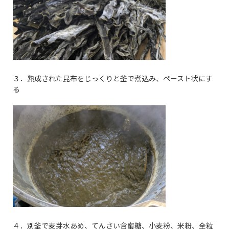
３．熟成された昆布をじっくりと釜で煮込み、ペースト状にす
る
４．別釜で麦芽水あめ、てんさい含蜜糖、小麦粉、米粉、全粒