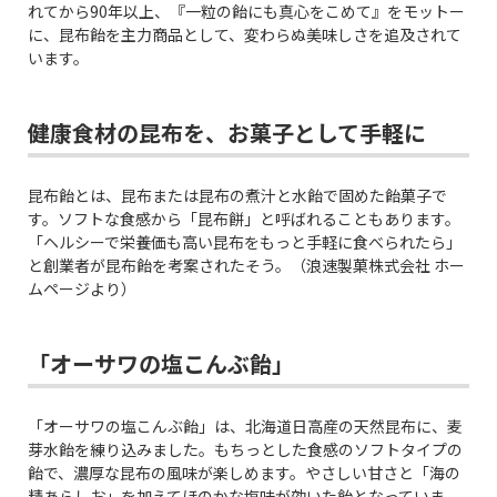
れてから90年以上、『一粒の飴にも真心をこめて』をモットー
に、昆布飴を主力商品として、変わらぬ美味しさを追及されて
います。
健康食材の昆布を、お菓子として手軽に
昆布飴とは、昆布または昆布の煮汁と水飴で固めた飴菓子で
す。ソフトな食感から「昆布餅」と呼ばれることもあります。
「ヘルシーで栄養価も高い昆布をもっと手軽に食べられたら」
と創業者が昆布飴を考案されたそう。（浪速製菓株式会社 ホー
ムページより）
「オーサワの塩こんぶ飴」
「オーサワの塩こんぶ飴」は、北海道日高産の天然昆布に、麦
芽水飴を練り込みました。もちっとした食感のソフトタイプの
飴で、濃厚な昆布の風味が楽しめます。やさしい甘さと「海の
精あらしお」を加えてほのかな塩味が効いた飴となっていま