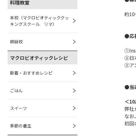
料理教室
約1
本校（マクロビオティッククッ
キングスクール リマ）
●応
姉妹校
①I
マクロビオティックレシピ
②日
③ア
新着・おすすめレシピ
●当
ごはん
＜1
スイーツ
弊社
なお
初回
季節の養生