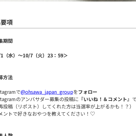
集要項
集期間
/1（水）～10/7（火）23：59＞
募方法
stagramで
@ohsawa_japan_group
を
フォロー
nstagramのアンバサダー募集の投稿に
『いいね！＆コメント』
投稿（リポスト）してくれた方は当選率が上がるかも！？）
ントで好きなおやつを教えてください！♡
集人数