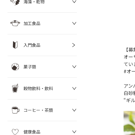
海藻・乾物
加工食品
入門食品
【募
オー
てい
菓子類
#オ
アン
穀物飲料・飲料
白砂
“ギ
コーヒー・茶類
健康食品