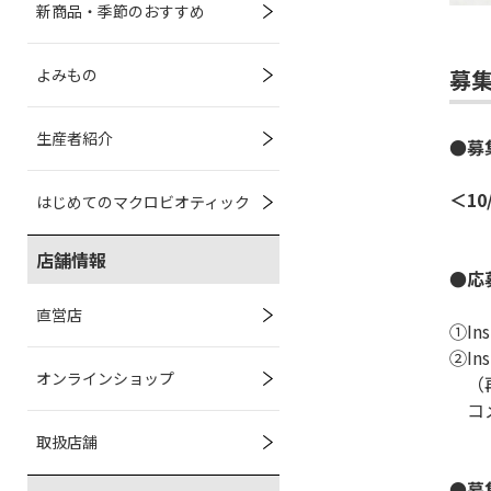
新商品・季節のおすすめ
よみもの
募
生産者紹介
●募
＜10
はじめてのマクロビオティック
店舗情報
●応
直営店
①In
②I
オンラインショップ
（再
コメ
取扱店舗
●募