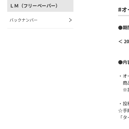
ＬＭ（フリーペーパー）
#オ
バックナンバー
●期
＜ 2
●内
・オ
商品
※投
・投
☆手
「タ