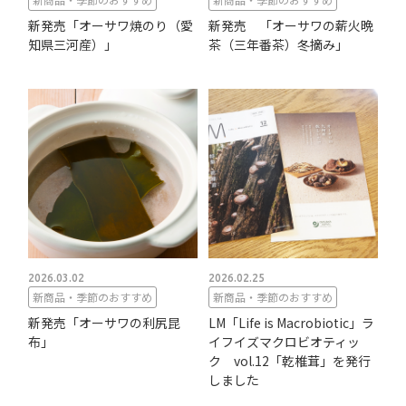
新発売「オーサワ焼のり（愛
新発売 「オーサワの薪火晩
知県三河産）」
茶（三年番茶）冬摘み」
2026.03.02
2026.02.25
新商品・季節のおすすめ
新商品・季節のおすすめ
新発売「オーサワの利尻昆
LM「Life is Macrobiotic」ラ
布」
イフイズマクロビオティッ
ク vol.12「乾椎茸」を発行
しました