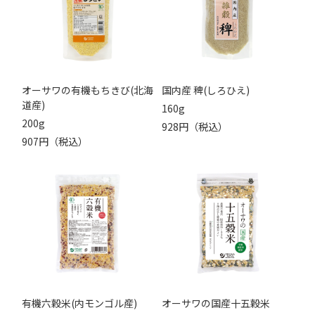
オーサワの有機もちきび(北海
国内産 稗(しろひえ)
道産)
160g
200g
928円（税込）
907円（税込）
有機六穀米(内モンゴル産)
オーサワの国産十五穀米