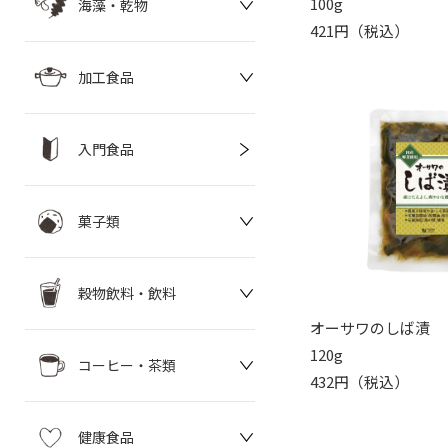
100g
海藻・乾物
421円（税込）
加工食品
入門食品
菓子類
穀物飲料・飲料
オーサワのしば漬
120g
コーヒー・茶類
432円（税込）
健康食品