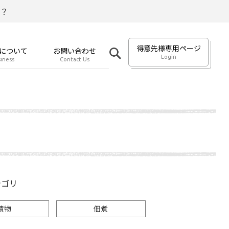
？
得意先様専用ページ
について
お問い合わせ
Login
iness
Contact Us
テゴリ
漬物
佃煮