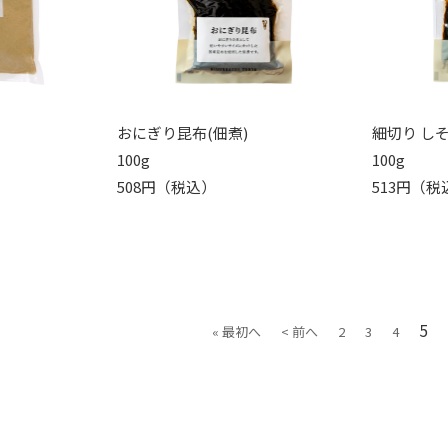
床
おにぎり昆布(佃煮)
細切り し
100g
100g
508円（税込）
513円（税
5
« 最初へ
< 前へ
2
3
4