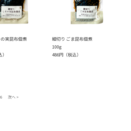
その実昆布佃煮
細切り ごま昆布佃煮
100g
込）
486円（税込）
6
次へ >