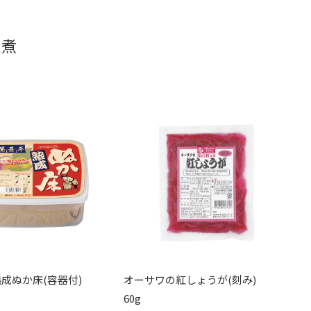
佃煮
熟成ぬか床(容器付)
オーサワの紅しょうが(刻み)
60g