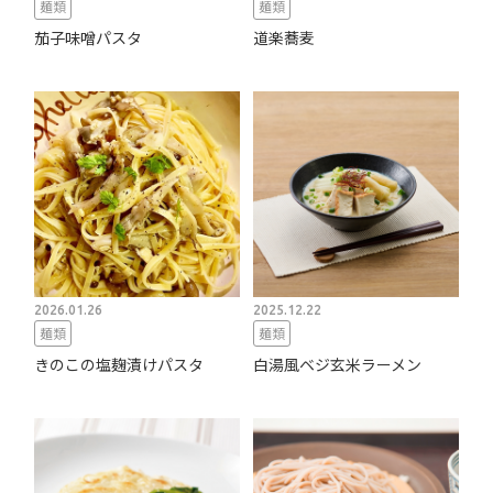
麺類
麺類
茄子味噌パスタ
道楽蕎麦
2026.01.26
2025.12.22
麺類
麺類
きのこの塩麹漬けパスタ
白湯風ベジ玄米ラーメン