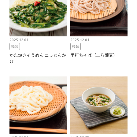
2025.12.01
2025.12.01
麺類
麺類
かた焼きそうめん ニラあんか
手打ちそば（二八蕎麦）
け