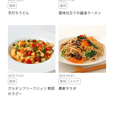
2025.12.01
2025.11.10
麺類
麺類
手打ちうどん
香味仕立ての醤油ラーメン
2025.11.01
2025.09.01
麺類
麺類
おかず
グルテンフリーフジッリ 野菜
蕎麦サラダ
のラグー