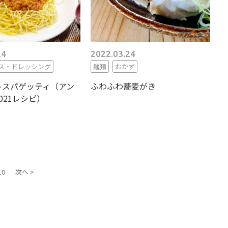
24
2022.03.24
ス・ドレッシング
麺類
おかず
トスパゲッティ（アン
ふわふわ蕎麦がき
021レシピ）
10
次へ >