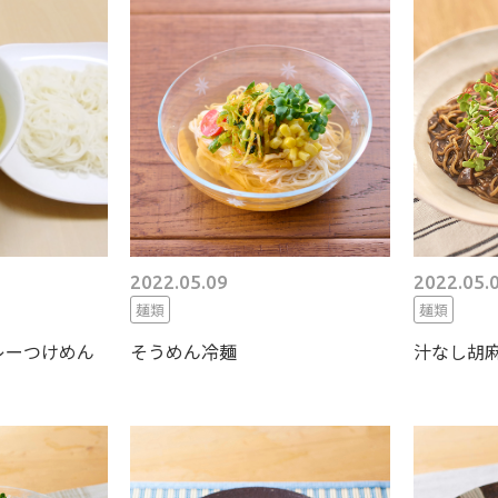
2022.05.09
2022.05.
麺類
麺類
レーつけめん
そうめん冷麺
汁なし胡