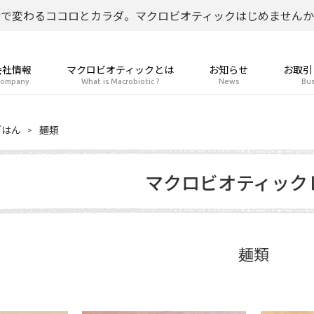
食で変わるココロとカラダ。マクロビオティックはじめませんか
会社情報
マクロビオティックとは
お知らせ
お取引
ompany
What is Macrobiotic ?
News
Bus
ごはん
麺類
マクロビオティック
麺類