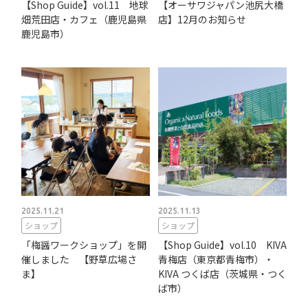
【Shop Guide】vol.11 地球
【オーサワジャパン池尻大橋
畑荒田店・カフェ（鹿児島県
店】12月のお知らせ
鹿児島市）
2025.11.21
2025.11.13
ショップ
ショップ
「梅醤ワークショップ」を開
【Shop Guide】vol.10 KIVA
催しました 【野草広場さ
青梅店（東京都青梅市）・
ま】
KIVA つくば店（茨城県・つく
ば市）