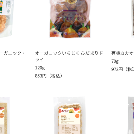
ーガニック・
オーガニックいちじく ひだまりド
有機カカオ
ライ
70g
120g
972円（税
853円（税込）