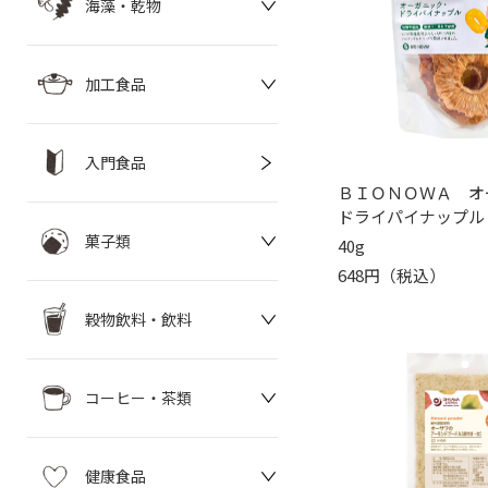
海藻・乾物
加工食品
入門食品
ＢＩＯＮＯＷＡ オ
ドライパイナップル
菓子類
40g
648円（税込）
穀物飲料・飲料
コーヒー・茶類
健康食品