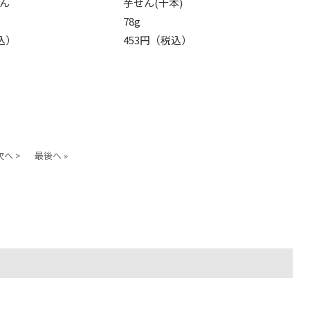
ん
芋せん(千本)
78g
込）
453円（税込）
次へ >
最後へ »