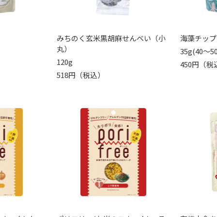
みちのく玄米黒胡麻せんべい（小
海藻チップ
丸）
35g(40～5
120g
450円（税
518円（税込）