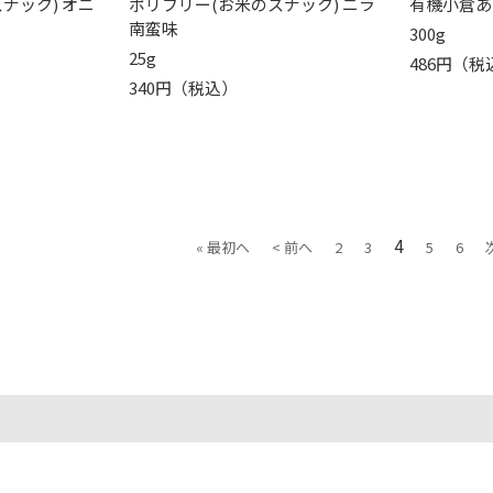
ナック) オニ
ポリフリー(お米のスナック) ニラ
有機小倉あ
南蛮味
300g
25g
486円（税
340円（税込）
4
« 最初へ
< 前へ
2
3
5
6