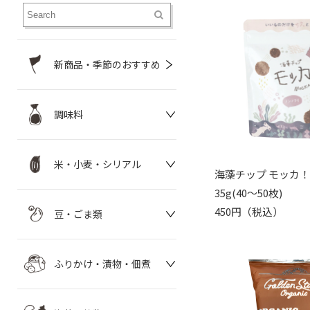
新商品・季節のおすすめ
調味料
米・小麦・シリアル
海藻チップ モッカ
35g(40～50枚)
450円（税込）
豆・ごま類
ふりかけ・漬物・佃煮