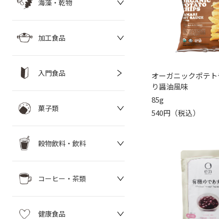
海藻・乾物
加工食品
入門食品
オーガニックポテト
り醤油風味
85g
菓子類
540円（税込）
穀物飲料・飲料
コーヒー・茶類
健康食品