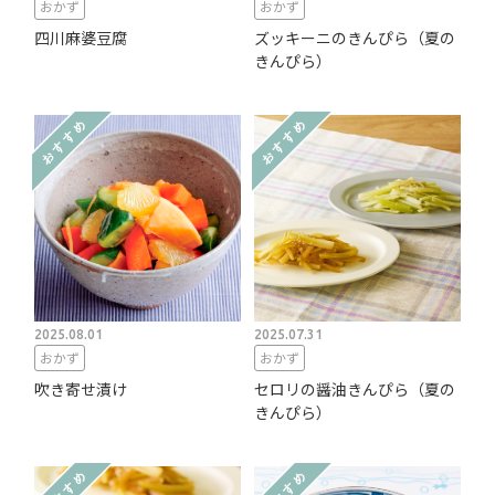
おかず
おかず
四川麻婆豆腐
ズッキーニのきんぴら（夏の
きんぴら）
2025.08.01
2025.07.31
おかず
おかず
吹き寄せ漬け
セロリの醤油きんぴら（夏の
きんぴら）