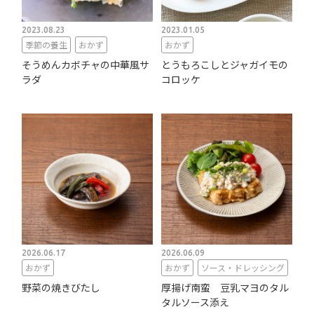
2023.08.23
2023.01.05
季節の養生
おかず
おかず
そうめんカボチャの中華風サ
とうもろこしとジャガイモの
ラダ
コロッケ
2026.06.17
2026.06.09
おかず
おかず
ソース・ドレッシング
野菜の焼きびたし
厚揚げ南蛮 豆乳マヨのタル
タルソース添え