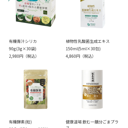
有機青汁シリカ
植物性乳酸菌生成エキス
90g(3g×30袋)
150ml(5ml×30包)
2,980円（税込）
4,860円（税込）
有機酵素(粒)
健康道場 飲む一膳分ごまプラ
ス