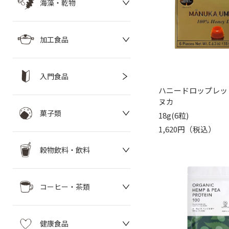
海藻・乾物
加工食品
入門食品
ハニードロップレット
ヌカ
菓子類
18g(6粒)
1,620円（税込）
穀物飲料・飲料
コーヒー・茶類
健康食品