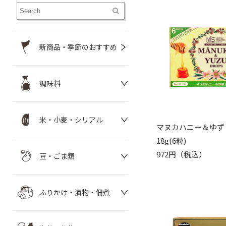
新商品・季節のおすすめ
調味料
米・小麦・シリアル
マヌカハニー＆ゆず
18g(6粒)
972円（税込）
豆・ごま類
ふりかけ・漬物・佃煮