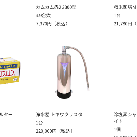
カムカム鍋2 3800型
精米御膳Ｍ
3.9合炊
1台
7,370円（税込）
21,780
ルター
浄水器 トキワクリスタ
除塩素シャ
イト
1台
1個
220,000円（税込）