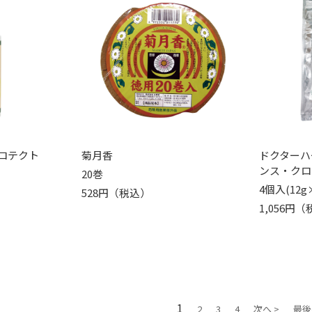
ロテクト
菊月香
ドクターハ
ンス・クロ
20巻
4個入(12g
528円（税込）
1,056円
1
2
3
4
次へ >
最後