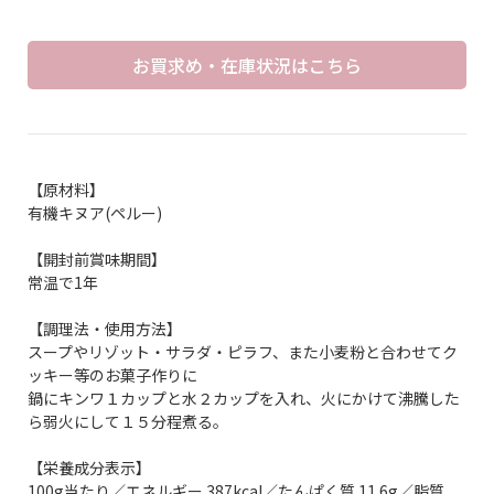
お買求め・在庫状況はこちら
【原材料】
有機キヌア(ペルー)
【開封前賞味期間】
常温で1年
【調理法・使用方法】
スープやリゾット・サラダ・ピラフ、また小麦粉と合わせてク
ッキー等のお菓子作りに
鍋にキンワ１カップと水２カップを入れ、火にかけて沸騰した
ら弱火にして１５分程煮る。
【栄養成分表示】
100g当たり／エネルギー 387kcal／たんぱく質 11.6g／脂質