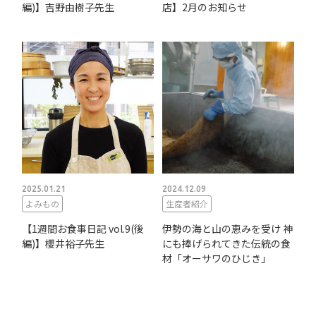
編)】吉野由樹子先生
店】2月のお知らせ
2025.01.21
2024.12.09
よみもの
生産者紹介
【1週間お食事日記 vol.9(後
伊勢の海と山の恵みを受け 神
編)】櫻井裕子先生
にも捧げられてきた伝統の食
材「オーサワのひじき」