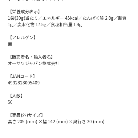
【栄養成分表示】
1袋(30g)当たり／エネルギー 45kcal／たんぱく質 2.8g／脂質
1g／炭水化物 17.5g／食塩相当量 1.4g
【アレルゲン】
無
【販売者名・輸入者名】
オーサワジャパン株式会社
【JANコード】
4932828005409
【入数】
50
【商品(外)サイズ】
高さ 205 (mm) ×幅 142 (mm) ×奥行き 20 (mm)