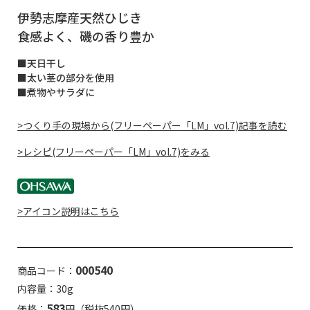
伊勢志摩産天然ひじき
食感よく、磯の香り豊か
■天日干し
■太い茎の部分を使用
■煮物やサラダに
>つくり手の現場から(フリーペーパー「LM」vol.7)記事を読む
>レシピ(フリーペーパー「LM」vol.7)をみる
>アイコン説明はこちら
000540
商品コード：
内容量：30g
583
価格：
円（税抜540円）