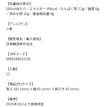
【栄養成分表示】
100ml当たり／エネルギー 49kcal／たんぱく質 2.2g／脂質 0g
／炭水化物 10g／食塩相当量 9g
【アレルゲン】
小麦
【販売者名・輸入者名】
日東醸造株式会社
【JANコード】
4968184021142
【入数】
12
【商品(外)サイズ】
高さ 191 (mm) ×幅 65 (mm) ×奥行き 65 (mm)
【備考】
2025年10/1より価格改定