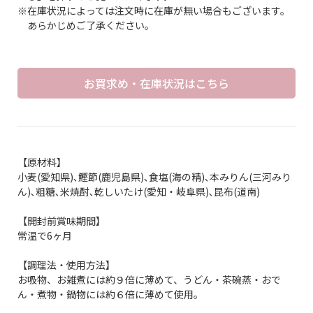
※在庫状況によっては注文時に在庫が無い場合もございます。
あらかじめご了承ください。
お買求め・在庫状況はこちら
【原材料】
小麦(愛知県)､鰹節(鹿児島県)､食塩(海の精)､本みりん(三河みり
ん)､粗糖､米焼酎､乾しいたけ(愛知・岐阜県)､昆布(道南)
【開封前賞味期間】
常温で6ヶ月
【調理法・使用方法】
お吸物、お雑煮には約９倍に薄めて、うどん・茶碗蒸・おで
ん・煮物・鍋物には約６倍に薄めて使用。