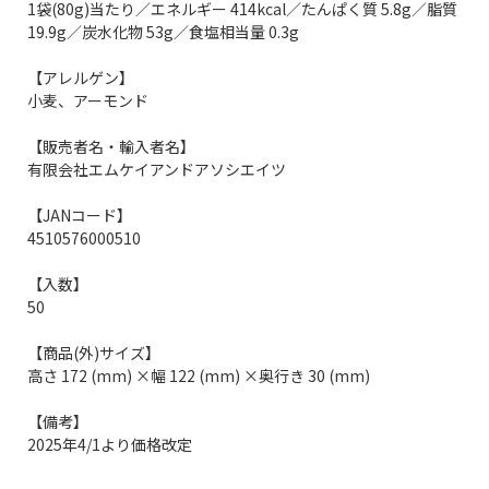
1袋(80g)当たり／エネルギー 414kcal／たんぱく質 5.8g／脂質
19.9g／炭水化物 53g／食塩相当量 0.3g
【アレルゲン】
小麦、アーモンド
【販売者名・輸入者名】
有限会社エムケイアンドアソシエイツ
【JANコード】
4510576000510
【入数】
50
【商品(外)サイズ】
高さ 172 (mm) ×幅 122 (mm) ×奥行き 30 (mm)
【備考】
2025年4/1より価格改定