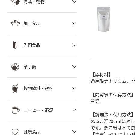
海藻・乾物
加工食品
入門食品
菓子類
【原材料】
過炭酸ナトリウム、
穀物飲料・飲料
【開封後の保存方法
常温
コーヒー・茶類
【調理法・使用方法
ぬるま湯200mlに
です。洗浄後は水で良
健康食品
【注意】60℃以上の