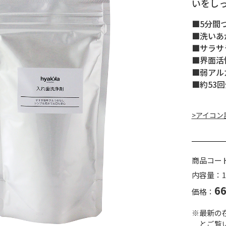
いをし
■5分間
■洗いあ
■サラサ
■界面活
■弱アル
■約53回
>アイコン
商品コー
内容量：1
6
価格：
※最新の
とご覧