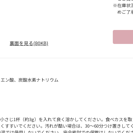
※在庫状
めご了
裏面を見る(80KB)
クエン酸、炭酸水素ナトリウム
】
】
対し小さじ1杯（約3g）を入れて良く溶かしてください。食べカスを
くすすいでください。汚れが酷い場合は、30～60分つけ置きして
熱湯では使用しないでください。完全密封での保管はしないでくだ