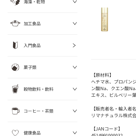
海藻・乾物
加工食品
入門食品
菓子類
【原材料】
ヘチマ水、プロパンジ
ン酸Na、クエン酸N
穀物飲料・飲料
エキス、ビルベリー
【販売者名・輸入者
コーヒー・茶類
リマナチュラル株式
【JANコード】
健康食品
4514991000032