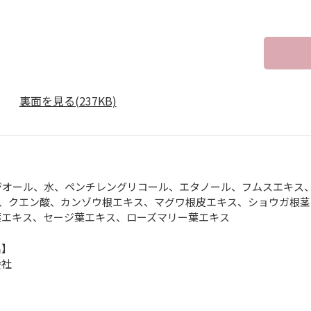
裏面を見る(237KB)
オール、水、ペンチレングリコール、エタノール、フムスエキス、
a、クエン酸、カンゾウ根エキス、マグワ根皮エキス、ショウガ根
葉エキス、セージ葉エキス、ローズマリー葉エキス
名】
会社