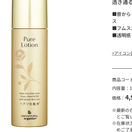
透き通
■昔から
ス
■フムス
■透明感
>アイコン
商品コー
内容量：1
4,
価格：
※最新の
とご覧
※在庫状
めご了