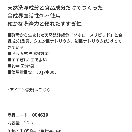
天然洗浄成分と食品成分だけでつくった
合成界面活性剤不使用
確かな洗浄力と優れたすすぎ性
■酵母から生まれた天然洗浄成分「ソホロースリビッド」と食
品成分(重曹、クエン酸ナトリウム、炭酸ナトリウム)だけでで
きている
■ドラム式洗濯機対応
■すすぎは1回でよい
■約40回分/袋
■使用量目安：30g/水30L
>アイコン説明はこちら
004629
商品コード：
内容量：1.2㎏
1,056
価格：
円（税抜960円）