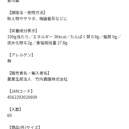
要冷蔵
【調理法・使用方法】
和え物やサラダ、梅醤番茶などに
【栄養成分表示】
100g当たり／エネルギー 36kcal／たんぱく質 0.9g／脂質 0g／
炭水化物 8.2g／食塩相当量 27.8g
【アレルゲン】
無
【販売者名・輸入者名】
農業生産法人 竹内農園株式会社
【JANコード】
4562293020609
【入数】
60
【商品(外)サイズ】