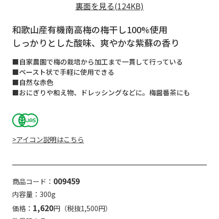
裏面を見る(124KB)
和歌山産有機南高梅の梅干し100%使用
しっかりとした酸味、爽やかな紫蘇の香り
■自家農園で梅の栽培から加工まで一貫して行っている
■ペースト状で手軽に使用できる
■自然な赤色
■おにぎりや和え物、ドレッシングなどに。梅醤番茶にも
>アイコン説明はこちら
009459
商品コード：
内容量：300g
1,620
価格：
円（税抜1,500円）