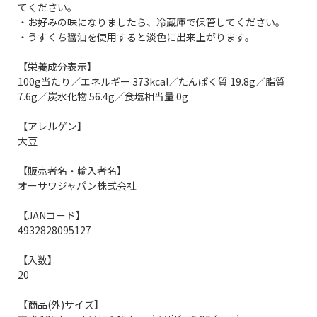
てください。
・お好みの味になりましたら、冷蔵庫で保管してください。
・うすくち醤油を使用すると淡色に出来上がります。
【栄養成分表示】
100g当たり／エネルギー 373kcal／たんぱく質 19.8g／脂質
7.6g／炭水化物 56.4g／食塩相当量 0g
【アレルゲン】
大豆
【販売者名・輸入者名】
オーサワジャパン株式会社
【JANコード】
4932828095127
【入数】
20
【商品(外)サイズ】