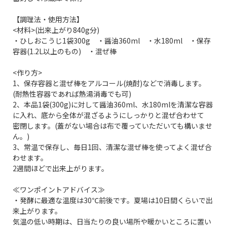
【調理法・使用方法】
<材料>(出来上がり840g分)
・ひしおこうじ1袋300g ・醤油360ml ・水180ml ・保存
容器(1.2L以上のもの) ・混ぜ棒
<作り方>
1、保存容器と混ぜ棒をアルコール(焼酎)などで消毒します。
(耐熱性容器であれば熱湯消毒でも可)
2、本品1袋(300g)に対して醤油360ml、水180mlを清潔な容器
に入れ、底から全体が混ざるようにしっかりと混ぜ合わせて
密閉します。(蓋がない場合は布で覆っていただいても構いませ
ん。)
3、常温で保存し、毎日1回、清潔な混ぜ棒を使ってよく混ぜ合
わせます。
2週間ほどで出来上がります。
≪ワンポイントアドバイス≫
・発酵に最適な温度は30℃前後です。夏場は10日間くらいで出
来上がります。
気温の低い時期は、日当たりの良い場所や暖かいところに置い