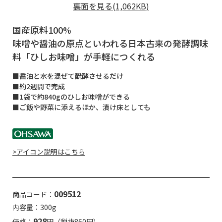
裏面を見る(1,062KB)
国産原料100%
味噌や醤油の原点といわれる日本古来の発酵調味
料「ひしお味噌」が手軽につくれる
■醤油と水を混ぜて醗酵させるだけ
■約2週間で完成
■1袋で約840gのひしお味噌ができる
■ご飯や野菜に添えるほか、漬け床としても
>アイコン説明はこちら
009512
商品コード：
内容量：300g
928
価格：
円（税抜860円）