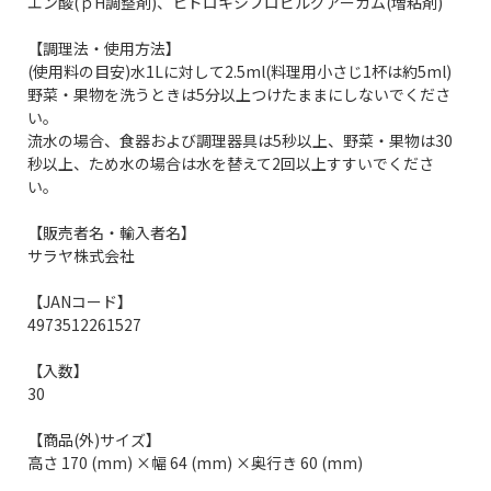
エン酸(ｐH調整剤)、ヒドロキシプロピルグアーガム(増粘剤)
【調理法・使用方法】
(使用料の目安)水1Lに対して2.5ml(料理用小さじ1杯は約5ml)
野菜・果物を洗うときは5分以上つけたままにしないでくださ
い。
流水の場合、食器および調理器具は5秒以上、野菜・果物は30
秒以上、ため水の場合は水を替えて2回以上すすいでくださ
い。
【販売者名・輸入者名】
サラヤ株式会社
【JANコード】
4973512261527
【入数】
30
【商品(外)サイズ】
高さ 170 (mm) ×幅 64 (mm) ×奥行き 60 (mm)