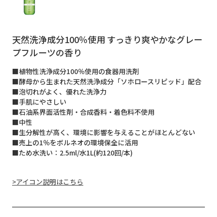
天然洗浄成分100％使用 すっきり爽やかなグレー
プフルーツの香り
■植物性洗浄成分100％使用の食器用洗剤
■酵母から生まれた天然洗浄成分「ソホロースリピッド」配合
■泡切れがよく、優れた洗浄力
■手肌にやさしい
■石油系界面活性剤・合成香料・着色料不使用
■中性
■生分解性が高く、環境に影響を与えることがほとんどない
■売上の1％をボルネオの環境保全に活用
■ため水洗い：2.5ml/水1L(約120回/本)
>アイコン説明はこちら