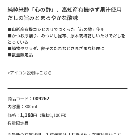
純粋米酢「心の酢」、高知産有機ゆず果汁使用
だしの旨みとまろやかな酸味
■山形産有機コシヒカリでつくった「心の酢」使用
■かつお厚削り、みついし昆布、原木栽培乾しいたけでだしを
とっている
■鍋物やサラダ、餃子のたれなどさまざまな料理に
■数量限定品
>アイコン説明はこちら
009262
商品コード：
内容量：300ml
1,188
価格：
円（税抜1,100円）
数量限定品
※最新の在庫状況、入荷予定は「お買求め・在庫状況はこち