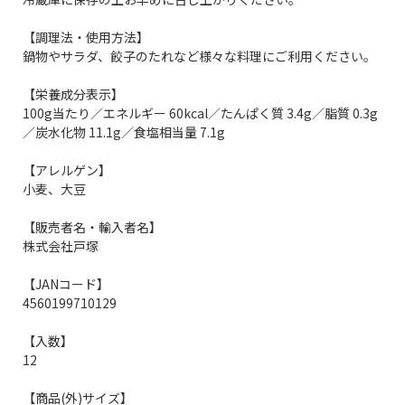
【調理法・使用方法】
鍋物やサラダ、餃子のたれなど様々な料理にご利用ください。
【栄養成分表示】
100g当たり／エネルギー 60kcal／たんぱく質 3.4g／脂質 0.3g
／炭水化物 11.1g／食塩相当量 7.1g
【アレルゲン】
小麦、大豆
【販売者名・輸入者名】
株式会社戸塚
【JANコード】
4560199710129
【入数】
12
【商品(外)サイズ】