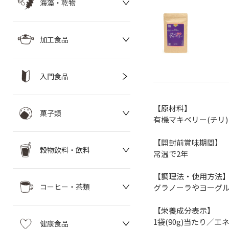
海藻・乾物
加工食品
入門食品
【原材料】
菓子類
有機マキベリー(チリ)
【開封前賞味期間】
穀物飲料・飲料
常温で2年
【調理法・使用方法
コーヒー・茶類
グラノーラやヨーグ
【栄養成分表示】
1袋(90g)当たり／エネル
健康食品