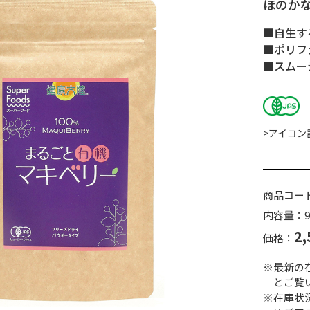
ほのか
■自生す
■ポリフェ
■スムー
>アイコン
商品コー
内容量：9
2,
価格：
※最新の
とご覧
※在庫状