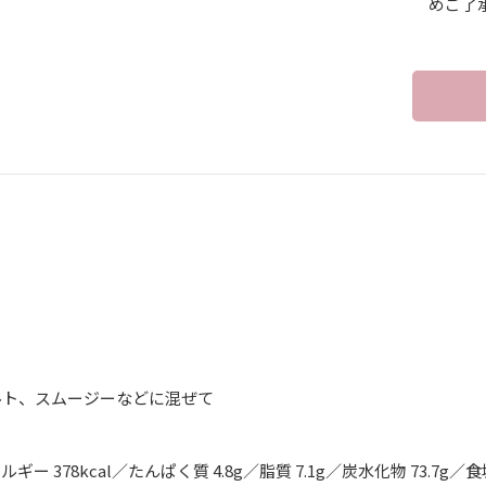
めご了
】
ルト、スムージーなどに混ぜて
ギー 378kcal／たんぱく質 4.8g／脂質 7.1g／炭水化物 73.7g／食塩