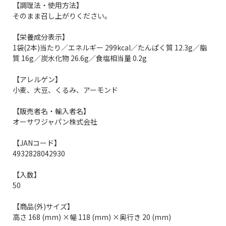
【調理法・使用方法】
そのまま召し上がりください。
【栄養成分表示】
1袋(2本)当たり／エネルギー 299kcal／たんぱく質 12.3g／脂
質 16g／炭水化物 26.6g／食塩相当量 0.2g
【アレルゲン】
小麦、大豆、くるみ、アーモンド
【販売者名・輸入者名】
オーサワジャパン株式会社
【JANコード】
4932828042930
【入数】
50
【商品(外)サイズ】
高さ 168 (mm) ×幅 118 (mm) ×奥行き 20 (mm)