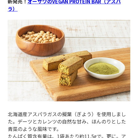
新発売！
オーサワのVEGAN PROTEIN BAR（アスパ
ラ）
北海道産アスパラガスの擬葉（ぎよう）を使用しまし
た。デーツとカレンツの自然な甘み、ほんのりとした
青菜のような風味です。
たんぱく質含有量は、1袋あたり約11.5gで。更に。ア