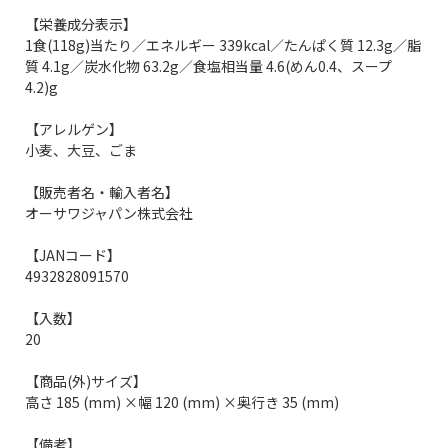
【栄養成分表示】
1食(118g)当たり／エネルギー 339kcal／たんぱく質 12.3g／脂
質 4.1g／炭水化物 63.2g／食塩相当量 4.6(めん0.4、スープ
4.2)g
【アレルゲン】
小麦、大豆、ごま
【販売者名・輸入者名】
オーサワジャパン株式会社
【JANコード】
4932828091570
【入数】
20
【商品(外)サイズ】
高さ 185 (mm) ×幅 120 (mm) ×奥行き 35 (mm)
【備考】