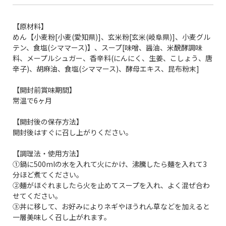
【原材料】
めん【小麦粉[小麦(愛知県)]、玄米粉[玄米(岐阜県)]、小麦グル
テン、食塩(シママース)】、スープ[味噌、醤油、米醗酵調味
料、メープルシュガー、香辛料(にんにく、生姜、こしょう、唐
辛子)、胡麻油、食塩(シママース)、酵母エキス、昆布粉末]
【開封前賞味期間】
常温で6ヶ月
【開封後の保存方法】
開封後はすぐに召し上がりください。
【調理法・使用方法】
①鍋に500mlの水を入れて火にかけ、沸騰したら麺を入れて3
分ほど煮てください。
②麺がほぐれましたら火を止めてスープを入れ、よく混ぜ合わ
せてください。
③丼に移して、お好みによりネギやほうれん草などを加えると
一層美味しく召し上がれます。