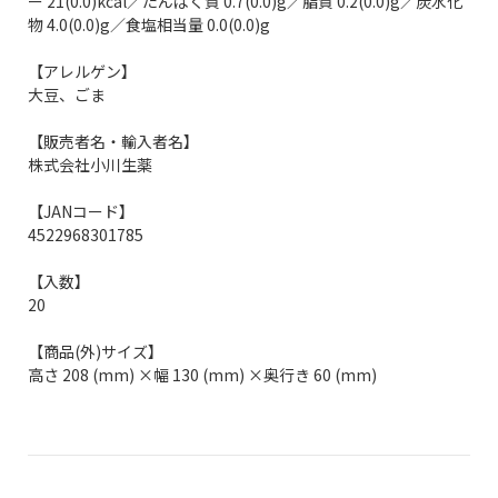
ー 21(0.0)kcal／たんぱく質 0.7(0.0)g／脂質 0.2(0.0)g／炭水化
物 4.0(0.0)g／食塩相当量 0.0(0.0)g
【アレルゲン】
大豆、ごま
【販売者名・輸入者名】
株式会社小川生薬
【JANコード】
4522968301785
【入数】
20
【商品(外)サイズ】
高さ 208 (mm) ×幅 130 (mm) ×奥行き 60 (mm)