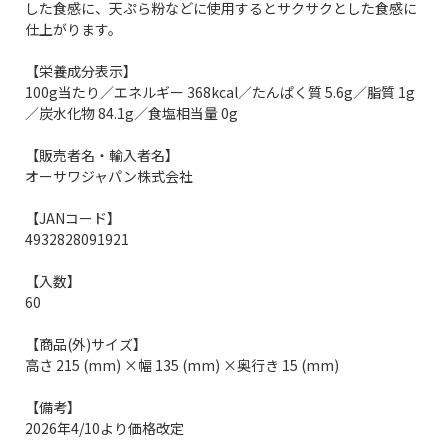
した食感に、天ぷら粉などに使用するとサクサクとした食感に
仕上がります。
【栄養成分表示】
100g当たり／エネルギー 368kcal／たんぱく質 5.6g／脂質 1g
／炭水化物 84.1g／食塩相当量 0g
【販売者名・輸入者名】
オーサワジャパン株式会社
【JANコード】
4932828091921
【入数】
60
【商品(外)サイズ】
高さ 215 (mm) ×幅 135 (mm) ×奥行き 15 (mm)
【備考】
2026年4/10より価格改定