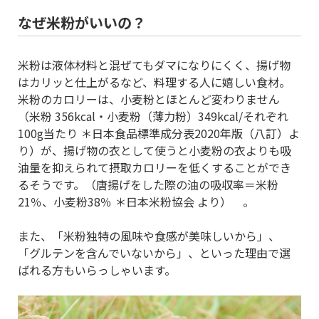
なぜ米粉がいいの？
米粉は液体材料と混ぜてもダマになりにくく、揚げ物
はカリッと仕上がるなど、料理する人に嬉しい食材。
米粉のカロリーは、小麦粉とほとんど変わりません
（米粉 356kcal・小麦粉（薄力粉）349kcal/それぞれ
100g当たり ＊日本食品標準成分表2020年版（八訂）よ
り）が、揚げ物の衣として使うと小麦粉の衣よりも吸
油量を抑えられて摂取カロリーを低くすることができ
るそうです。（唐揚げをした際の油の吸収率＝米粉
21％、小麦粉38％ ＊日本米粉協会 より） 。
また、「米粉独特の風味や食感が美味しいから」、
「グルテンを含んでいないから」、といった理由で選
ばれる方もいらっしゃいます。