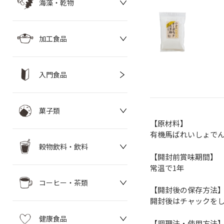
海藻・乾物
加工食品
入門食品
菓子類
【原材料】
有機馬ばれいしょでん
穀物飲料・飲料
【開封前賞味期間】
常温で1年
コーヒー・茶類
【開封後の保存方法
開封後はチャックを
健康食品
【調理法・使用方法