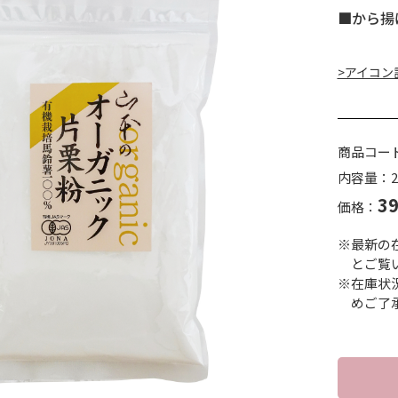
■から揚
>アイコン
商品コー
内容量：2
3
価格：
※最新の
とご覧
※在庫状
めご了