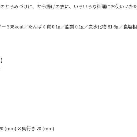
どのとろみづけに、から揚げの衣に、いろいろな料理にお使いいた
 338kcal／たんぱく質 0.1g／脂質 0.1g／炭水化物 81.6g／食塩相
名】
店
20 (mm) ×奥行き 20 (mm)