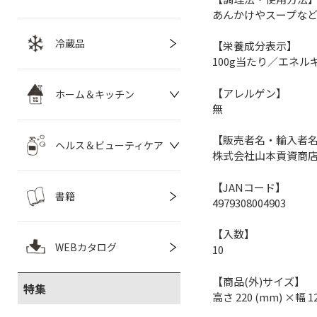
あんかけやスープな
冷蔵品
【栄養成分表示】
100g当たり／エネルギー
【アレルゲン】
ホーム＆キッチン
無
【販売者名・輸入者
ヘルス＆ビューティケア
株式会社山本貢資商
【JANコード】
書籍
4979308004903
【入数】
WEBカタログ
10
【商品(外)サイズ】
特集
高さ 220 (mm) ×幅 1