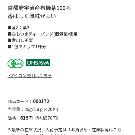
京都府宇治産有機茶100％
香ばしく風味がよい
■茎8：葉2
■ひもつきティーバッグ(個包装)使用
■煮出し不要
■1包でカップ1杯分
>アイコン説明はこちら
000172
商品コード：
内容量：36g(1.8ｇ×20包)
615
価格：
円（税抜570円）
※最新の在庫状況、入荷予定は「お買求め・在庫状況はこち