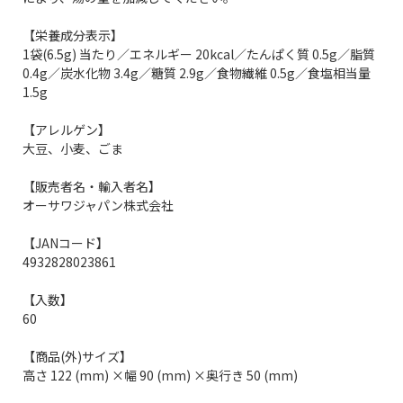
【栄養成分表示】
1袋(6.5g) 当たり／エネルギー 20kcal／たんぱく質 0.5g／脂質
0.4g／炭水化物 3.4g／糖質 2.9g／食物繊維 0.5g／食塩相当量
1.5g
【アレルゲン】
大豆、小麦、ごま
【販売者名・輸入者名】
オーサワジャパン株式会社
【JANコード】
4932828023861
【入数】
60
【商品(外)サイズ】
高さ 122 (mm) ×幅 90 (mm) ×奥行き 50 (mm)