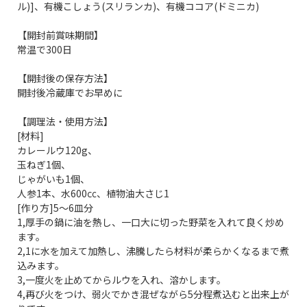
ル)]、有機こしょう(スリランカ)、有機ココア(ドミニカ)
【開封前賞味期間】
常温で300日
【開封後の保存方法】
開封後冷蔵庫でお早めに
【調理法・使用方法】
[材料]
カレールウ120g、
玉ねぎ1個、
じゃがいも1個、
人参1本、水600㏄、植物油大さじ1
[作り方]5～6皿分
1,厚手の鍋に油を熱し、一口大に切った野菜を入れて良く炒め
ます。
2,1に水を加えて加熱し、沸騰したら材料が柔らかくなるまで煮
込みます。
3,一度火を止めてからルウを入れ、溶かします。
4,再び火をつけ、弱火でかき混ぜながら5分程煮込むと出来上が