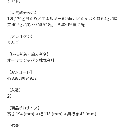
りです。
【栄養成分表示】
1袋(120g)当たり／エネルギー 625kcal／たんぱく質 6.4g／脂
質 40.9g／炭水化物 57.8g／食塩相当量 7.9g
【アレルゲン】
りんご
【販売者名・輸入者名】
オーサワジャパン株式会社
【JANコード】
4932828024912
【入数】
20
【商品(外)サイズ】
高さ 194 (mm) ×幅 118 (mm) ×奥行き 43 (mm)
【備考】