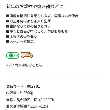
新年のお雑煮や焼き餅などに
■国産有機活性発芽もち玄米、国産よもぎ使用
■お正月用のよもぎ入り生餅
■生餅ならではの粘りとコシ
■焼くと表面が香ばしく、中はもちもち
■よもぎの香り豊か
■メーカー直送品
>アイコン説明はこちら
002701
商品コード：
内容量：約2700g
8,640
価格：
円（税抜8,000円）
注文受付期間：11月～12月