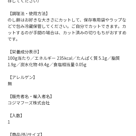
存してください）
【調理法・使用方法】
のし餅はお好きな大きさにカットして、保存専用袋やラップな
どで包み冷蔵保管してください。ご自分でカットできます。カ
ットするのが手間の場合は、カット済みの切りもちがおすすめ
です。
【栄養成分表示】
100g当たり／エネルギー 235kcal／たんぱく質 5.1g／脂質
1.9g／炭水化物 49.4g／食塩相当量 0.05g
【アレルゲン】
無
【販売者名・輸入者名】
コジマフーズ株式会社
【入数】
1
【商品(外)サイズ】