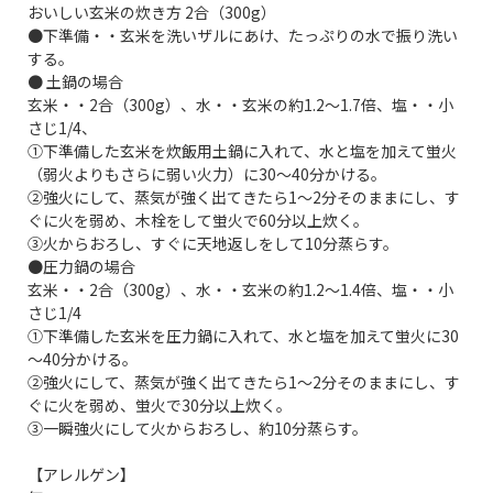
おいしい玄米の炊き方 2合（300g）
●下準備・・玄米を洗いザルにあけ、たっぷりの水で振り洗い
する。
● 土鍋の場合
玄米・・2合（300g）、水・・玄米の約1.2～1.7倍、塩・・小
さじ1/4、
①下準備した玄米を炊飯用土鍋に入れて、水と塩を加えて蛍火
（弱火よりもさらに弱い火力）に30～40分かける。
②強火にして、蒸気が強く出てきたら1～2分そのままにし、す
ぐに火を弱め、木栓をして蛍火で60分以上炊く。
③火からおろし、すぐに天地返しをして10分蒸らす。
●圧力鍋の場合
玄米・・2合（300g）、水・・玄米の約1.2～1.4倍、塩・・小
さじ1/4
①下準備した玄米を圧力鍋に入れて、水と塩を加えて蛍火に30
～40分かける。
②強火にして、蒸気が強く出てきたら1～2分そのままにし、す
ぐに火を弱め、蛍火で30分以上炊く。
③一瞬強火にして火からおろし、約10分蒸らす。
【アレルゲン】