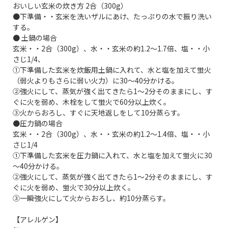
おいしい玄米の炊き方 2合（300g）
●下準備・・玄米を洗いザルにあけ、たっぷりの水で振り洗い
する。
● 土鍋の場合
玄米・・2合（300g）、水・・玄米の約1.2～1.7倍、塩・・小
さじ1/4、
①下準備した玄米を炊飯用土鍋に入れて、水と塩を加えて蛍火
（弱火よりもさらに弱い火力）に30～40分かける。
②強火にして、蒸気が強く出てきたら1～2分そのままにし、す
ぐに火を弱め、木栓をして蛍火で60分以上炊く。
③火からおろし、すぐに天地返しをして10分蒸らす。
●圧力鍋の場合
玄米・・2合（300g）、水・・玄米の約1.2～1.4倍、塩・・小
さじ1/4
①下準備した玄米を圧力鍋に入れて、水と塩を加えて蛍火に30
～40分かける。
②強火にして、蒸気が強く出てきたら1～2分そのままにし、す
ぐに火を弱め、蛍火で30分以上炊く。
③一瞬強火にして火からおろし、約10分蒸らす。
【アレルゲン】