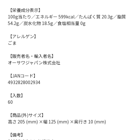
【栄養成分表示】
100g当たり／エネルギー 599kcal／たんぱく質 20.3g／脂質
54.2g／炭水化物 18.5g／食塩相当量 0g
【アレルゲン】
ごま
【販売者名・輸入者名】
オーサワジャパン株式会社
【JANコード】
4932828002934
【入数】
60
【商品(外)サイズ】
高さ 205 (mm) ×幅 125 (mm) ×奥行き 10 (mm)
【備考】