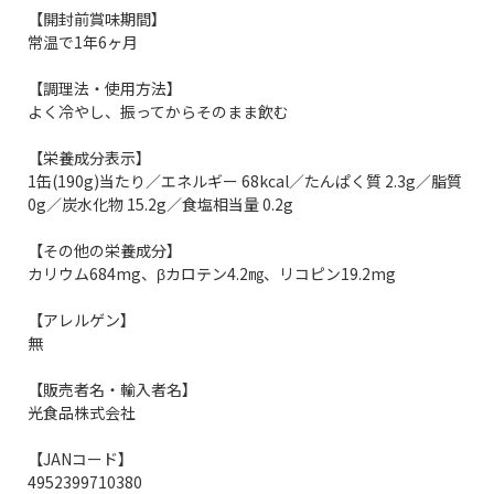
【開封前賞味期間】
常温で1年6ヶ月
【調理法・使用方法】
よく冷やし、振ってからそのまま飲む
【栄養成分表示】
1缶(190g)当たり／エネルギー 68kcal／たんぱく質 2.3g／脂質
0g／炭水化物 15.2g／食塩相当量 0.2g
【その他の栄養成分】
カリウム684mg、βカロテン4.2㎎、リコピン19.2mg
【アレルゲン】
無
【販売者名・輸入者名】
光食品株式会社
【JANコード】
4952399710380