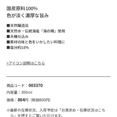
国産原料100％
色が淡く濃厚な旨み
■天然醸造法
■天然水・伝統海塩「海の精」使用
■木桶仕込み
■素材の味と色をいかしたい料理に
■塩分約18％
>アイコン説明はこちら
003370
商品コード：
内容量：300ml
864
価格：
円（税抜800円）
※最新の在庫状況、入荷予定は「お買求め・在庫状況はこち
ら」を押すとご覧いただけます。