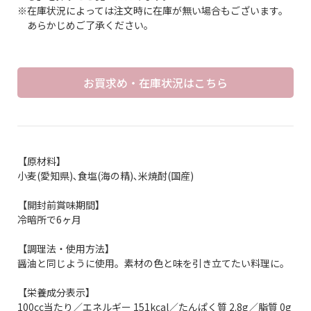
※在庫状況によっては注文時に在庫が無い場合もございます。
あらかじめご了承ください。
お買求め・在庫状況はこちら
【原材料】
小麦(愛知県)､食塩(海の精)､米焼酎(国産)
【開封前賞味期間】
冷暗所で6ヶ月
【調理法・使用方法】
醤油と同じように使用。素材の色と味を引き立てたい料理に。
【栄養成分表示】
100cc当たり／エネルギー 151kcal／たんぱく質 2.8g／脂質 0g