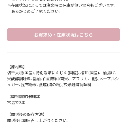
※在庫状況によっては注文時に在庫が無い場合もございます。
あらかじめご了承ください。
お買求め・在庫状況はこちら
【原材料】
切干大根(国産)､特別栽培にんじん(国産)､椎茸(国産)、油揚げ､
米醗酵調味料､醤油､白胡麻(中南米、アフリカ、他)､メープルシ
ュガー､昆布粉末､食塩(海の精)､玄米醗酵調味料
【開封前賞味期間】
常温で2年
【開封後の保存方法】
開封後は即日召し上がりください。