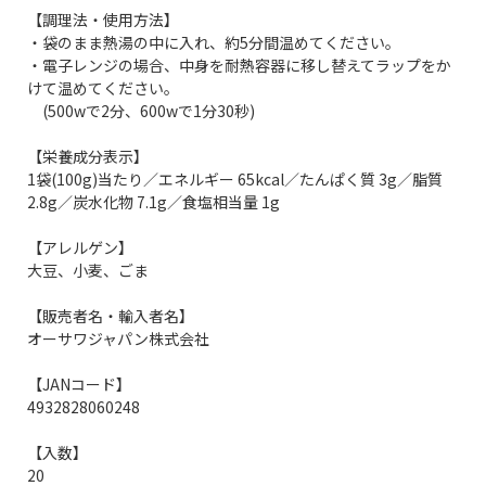
【調理法・使用方法】
・袋のまま熱湯の中に入れ、約5分間温めてください。
・電子レンジの場合、中身を耐熱容器に移し替えてラップをか
けて温めてください。
(500wで2分、600wで1分30秒)
【栄養成分表示】
1袋(100g)当たり／エネルギー 65kcal／たんぱく質 3g／脂質
2.8g／炭水化物 7.1g／食塩相当量 1g
【アレルゲン】
大豆、小麦、ごま
【販売者名・輸入者名】
オーサワジャパン株式会社
【JANコード】
4932828060248
【入数】
20