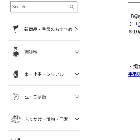
「縁
※「
新商品・季節のおすすめ
※1
調味料
・掲
平野
米・小麦・シリアル
豆・ごま類
ふりかけ・漬物・佃煮