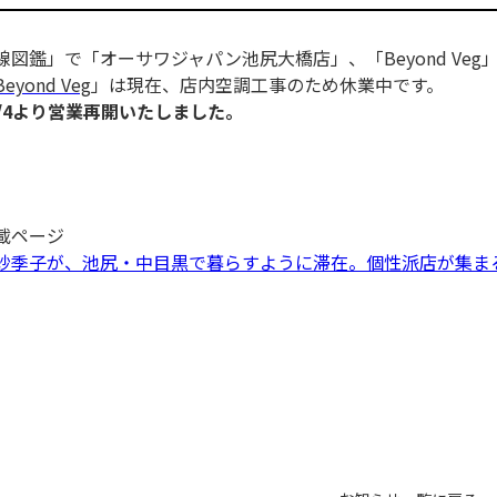
線図鑑」で「オーサワジャパン池尻大橋店」、「
Beyond Veg
Beyond Veg
」は現在、店内空調工事のため休業中です。
0/4より営業再開いたしました。
載ページ
紗季子が、池尻・中目黒で暮らすように滞在。個性派店が集まる