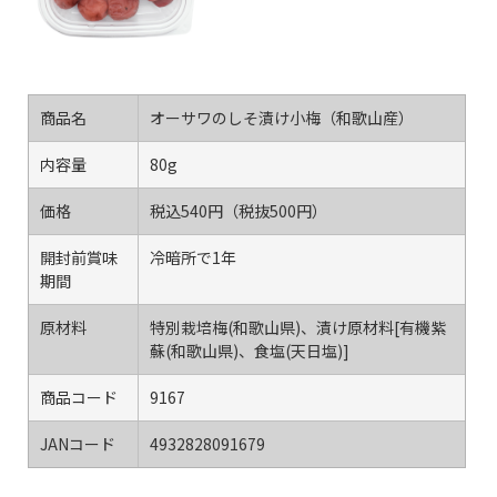
商品名
オーサワのしそ漬け小梅（和歌山産）
内容量
80g
価格
税込540円（税抜500円）
開封前賞味
冷暗所で1年
期間
原材料
特別栽培梅(和歌山県)、漬け原材料[有機紫
蘇(和歌山県)、食塩(天日塩)]
商品コード
9167
JANコード
4932828091679