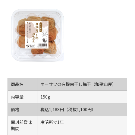
商品名
オーサワの有機白干し梅干（和歌山産）
内容量
150g
価格
税込1,188円（税抜1,100円）
開封前賞味
冷暗所で1年
期間