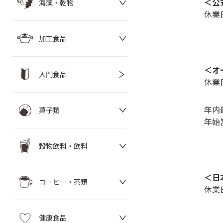
＜公
海藻・乾物
休業日
加工食品
＜オ
入門食品
休業
年内最
菓子類
年始
穀物飲料・飲料
＜日
コーヒー・茶類
休業
健康食品