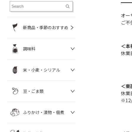
オー
ご不
新商品・季節のおすすめ
＜本
調味料
休業日
米・小麦・シリアル
＜東
豆・ごま類
休業日
※1
ふりかけ・漬物・佃煮