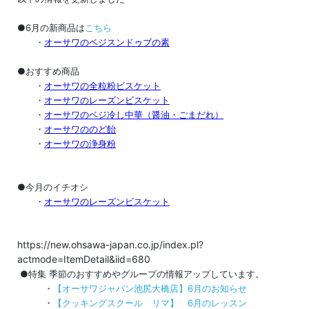
●6月の新商品は
こちら
・
オーサワのベジスンドゥブの素
●おすすめ商品
・
オーサワの全粒粉ビスケット
・
オーサワのレーズンビスケット
・
オーサワのベジ冷し中華（醤油・ごまだれ）
・
オーサワののど飴
・
オーサワの浄身粉
●今月のイチオシ
・
オーサワのレーズンビスケット
https://new.ohsawa-japan.co.jp/index.pl?
actmode=ItemDetail&iid=680
●特集 季節のおすすめやグループの情報アップしています。
・
【オーサワジャパン池尻大橋店】6月のお知らせ
・
【クッキングスクール リマ】 6月のレッスン